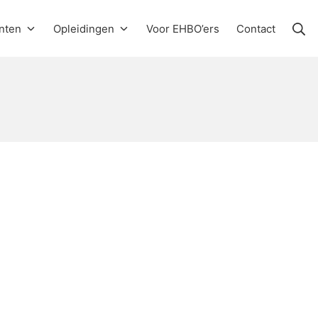
Zo
nten
Opleidingen
Voor EHBO’ers
Contact