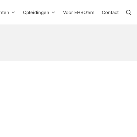
Zo
nten
Opleidingen
Voor EHBO’ers
Contact