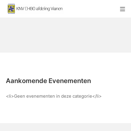
Ga
Mo
naar
KNV EHBO afdeling Vianen
de
inhoud
Aankomende Evenementen
<li>Geen evenementen in deze categorie</li>