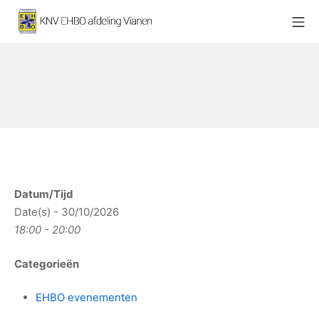
Ga
Mo
naar
KNV EHBO afdeling Vianen
de
inhoud
Datum/Tijd
Date(s) - 30/10/2026
18:00 - 20:00
Categorieën
EHBO evenementen