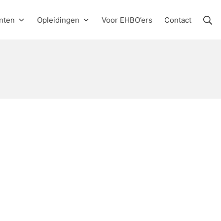
Zo
nten
Opleidingen
Voor EHBO’ers
Contact