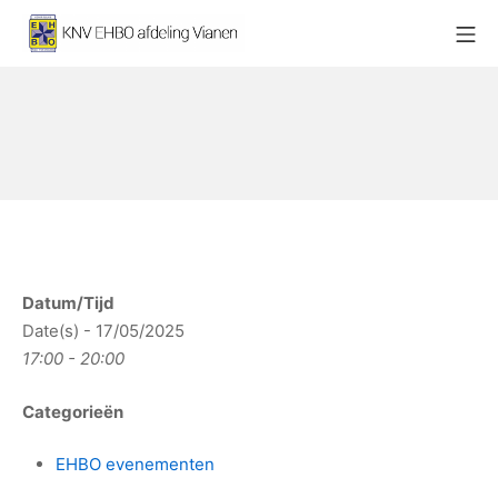
Ga
Mo
naar
KNV EHBO afdeling Vianen
de
inhoud
Datum/Tijd
Date(s) - 17/05/2025
17:00 - 20:00
Categorieën
EHBO evenementen