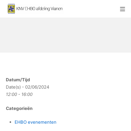
Ga
Mo
naar
KNV EHBO afdeling Vianen
de
inhoud
Datum/Tijd
Date(s) - 02/06/2024
12:00 - 16:00
Categorieën
EHBO evenementen