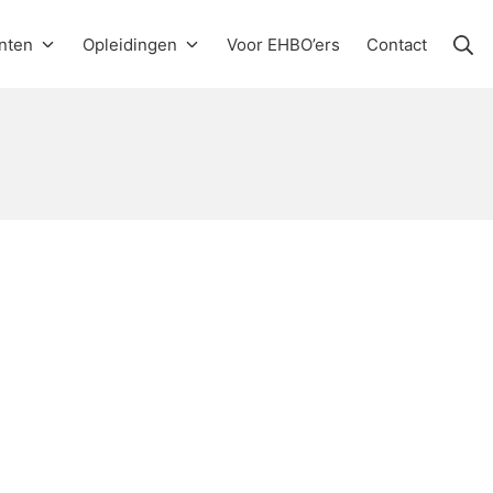
Zo
nten
Opleidingen
Voor EHBO’ers
Contact