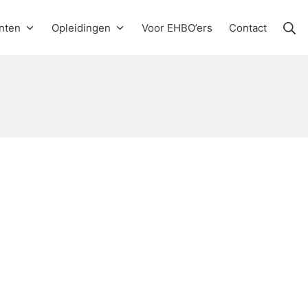
Zo
nten
Opleidingen
Voor EHBO’ers
Contact