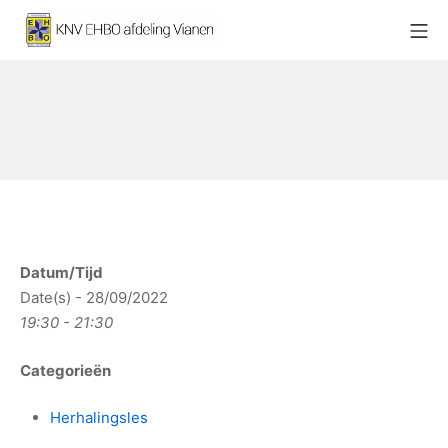
Ga
Mo
naar
KNV EHBO afdeling Vianen
de
inhoud
Datum/Tijd
Date(s) - 28/09/2022
19:30 - 21:30
Categorieën
Herhalingsles