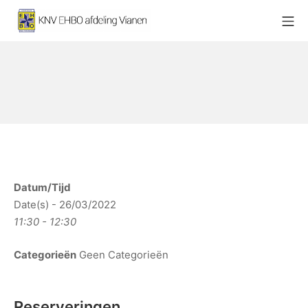
Ga
Mo
naar
KNV EHBO afdeling Vianen
de
inhoud
Datum/Tijd
Date(s) - 26/03/2022
11:30 - 12:30
Categorieën
Geen Categorieën
Reserveringen