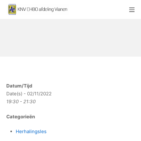
Ga
Mo
naar
KNV EHBO afdeling Vianen
de
inhoud
Datum/Tijd
Date(s) - 02/11/2022
19:30 - 21:30
Categorieën
Herhalingsles