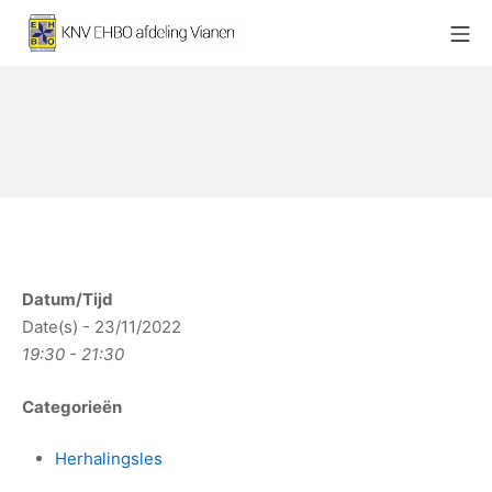
Ga
Mo
naar
KNV EHBO afdeling Vianen
de
inhoud
Datum/Tijd
Date(s) - 23/11/2022
19:30 - 21:30
Categorieën
Herhalingsles