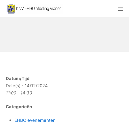
Ga
Mo
naar
KNV EHBO afdeling Vianen
de
inhoud
Datum/Tijd
Date(s) - 14/12/2024
11:00 - 14:30
Categorieën
EHBO evenementen